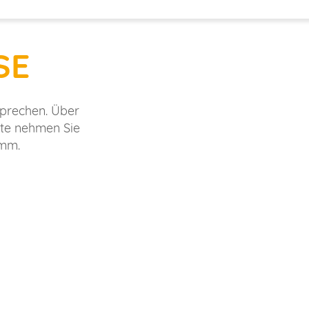
SE
sprechen. Über
tte nehmen Sie
amm.