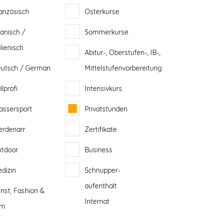
anzösisch
Osterkurse
anisch /
Sommerkurse
alienisch
Abitur-, Oberstufen-, IB-,
utsch / German
Mittelstufenvorbereitung
llprofi
Intensivkurs
ssersport
Privatstunden
erdenarr
Zertifikate
tdoor
Business
dizin
Schnupper-
aufenthalt
nst, Fashion &
Internat
lm