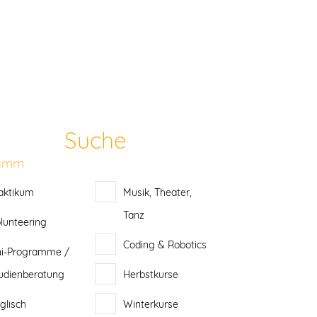
DE
Unsere Programme
Schüler*innen
Suche
Erwachsene
ramm
GAP Year
aktikum
Musik, Theater,
Schulberatung
Tanz
lunteering
Warum GET?
Coding & Robotics
i-Programme /
GET-Blog
udienberatung
Herbstkurse
PR & Webinare
glisch
Winterkurse
Ihre Anfrage