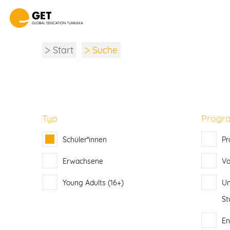
Start
Suche
Typ
Prog
Schüler*innen
Pr
Erwachsene
Vo
Young Adults (16+)
Un
St
En