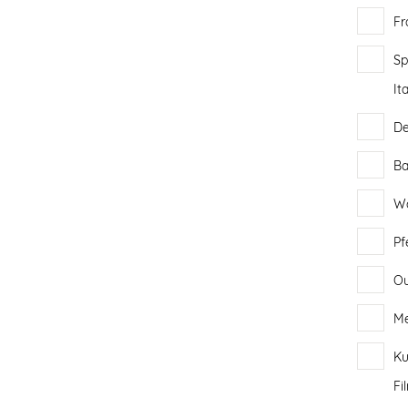
Fr
Sp
It
De
Ba
Wa
Pf
Ou
Me
Ku
Fi