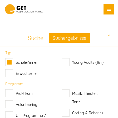
DE
Unsere Programme
Suche
Suchergebnisse
Schüler*innen
Typ
Erwachsene
Schüler*innen
Young Adults (16+)
GAP Year
Erwachsene
Schulberatung
Programm
Warum GET?
Praktikum
Musik, Theater,
GET-Blog
Tanz
Volunteering
PR & Webinare
Coding & Robotics
Ihre Anfrage
Uni-Programme /