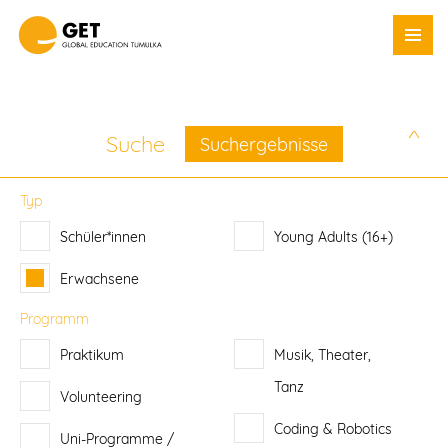
DE
Unsere Programme
Suche
Suchergebnisse
Schüler*innen
Typ
Erwachsene
Schüler*innen
Young Adults (16+)
GAP Year
Erwachsene
Schulberatung
Programm
Warum GET?
Praktikum
Musik, Theater,
GET-Blog
Tanz
Volunteering
PR & Webinare
Coding & Robotics
Ihre Anfrage
Uni-Programme /